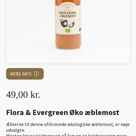
MERE INFO
49,00 kr.
Flora & Evergreen Øko æblemost
Æblerne til denne ufiltrerede økologiske æblemost, er nøje
udvalgte.
Mosten bliver koldpresset på Fyn og en koldpresning giver