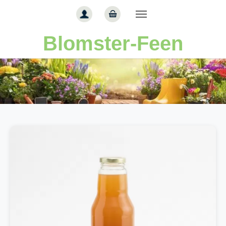
Gå til hoved-indhold
Blomster-Feen